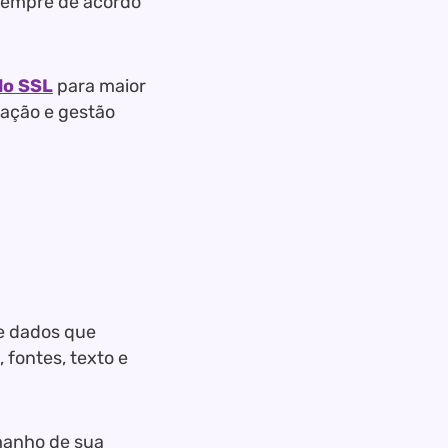
 sempre de acordo
do SSL
para maior
tação e gestão
e dados que
 fontes, texto e
manho de sua