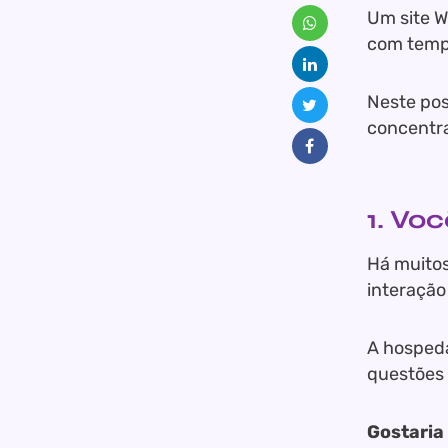
Um site W
com tempo
Neste pos
concentra
1. Vo
Há muito
interação
A hospeda
questões 
Gostaria