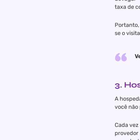
taxa de c
Portanto,
se o visi
V
3. H
A hospeda
você não 
Cada vez 
provedor 