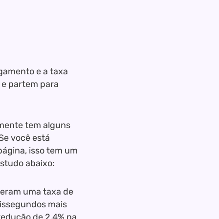
egamento e a taxa
m e partem para
ralmente tem alguns
Se você está
ágina, isso tem um
studo abaixo:
iveram uma taxa de
lissegundos mais
redução de 2,4% na