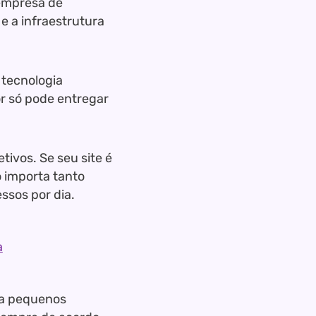
 empresa de
e a infraestrutura
 tecnologia
or só pode entregar
tivos. Se seu site é
o importa tanto
sos por dia.
a
ra pequenos