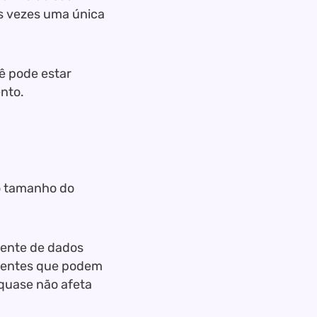
às vezes uma única
ê pode estar
ento.
o tamanho do
ente de dados
igentes que podem
quase não afeta