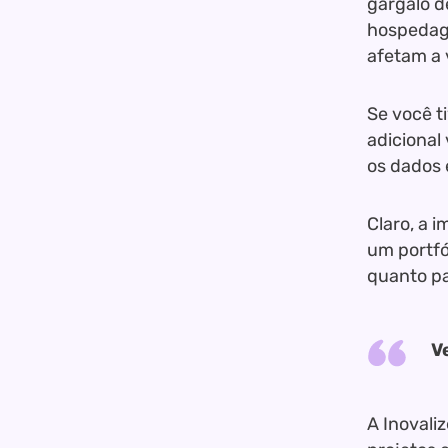
gargalo d
hospedage
afetam a 
Se você t
adicional
os dados
Claro, a 
um portfó
quanto pa
V
A Inovali