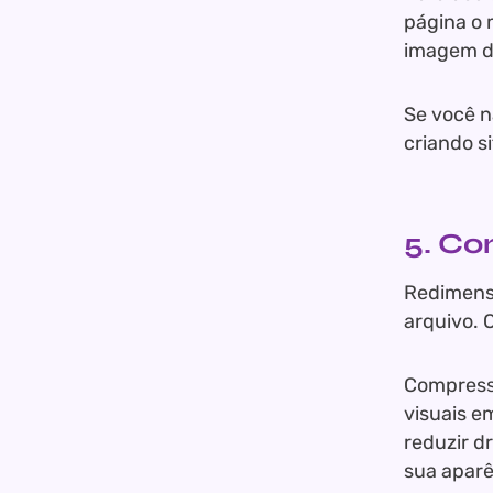
página o 
imagem d
Se você n
criando s
5. C
Redimensi
arquivo. 
Compress
visuais e
reduzir d
sua aparê