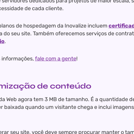
e servidores dedicados para projetos de maior escala,
essidade de cada cliente.
planos de hospedagem da Inovalize incluem
certifica
 do seu site. Também oferecemos serviços de contra
io
.
 informações,
fale com a gente
!
imização de conteúdo
da Web agora tem 3 MB de tamanho. É a quantidade d
er baixada quando um visitante chega e inclui imagens,
erar seu site, você deve sempre procurar manter o ta