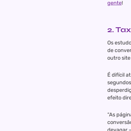
gente
!
2. Ta
Os estudo
de conver
outro sit
É difícil 
segundos 
desperdiç
efeito di
“As págin
conversão
devagar –