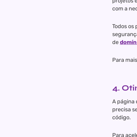
projetos 
com a nec
Todos os 
segurança
de
domín
Para mais
4. Ot
A página 
precisa s
código.
Para acel