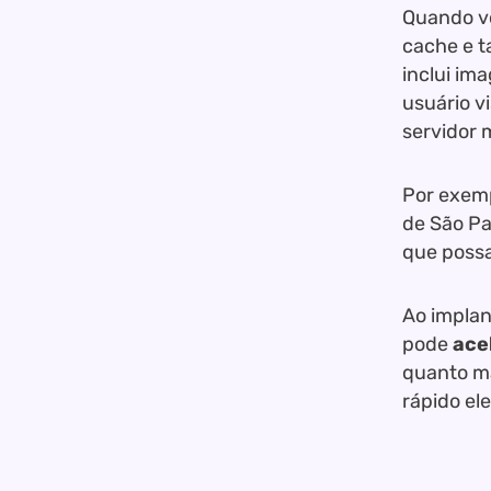
Quando vo
cache e t
inclui ima
usuário vi
servidor 
Por exemp
de São Pa
que possa
Ao implan
pode
ace
quanto ma
rápido el