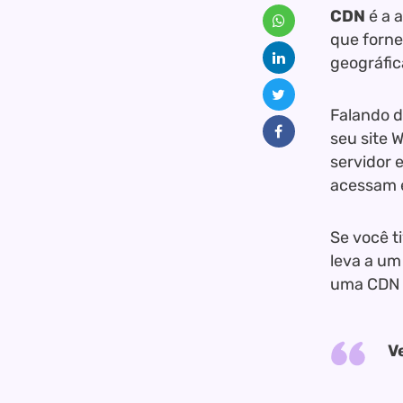
CDN
é a 
que forne
geográfica
Falando d
seu site 
servidor e
acessam e
Se você t
leva a u
uma CDN é
V