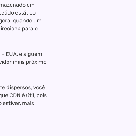
armazenado em
teúdo estático
. Agora, quando um
direciona para o
s – EUA, e alguém
rvidor mais próximo
te dispersos, você
 que CDN é útil, pois
 estiver, mais