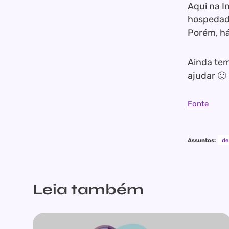
Aqui na I
hospedad
Porém, h
Ainda te
ajudar 🙂
Fonte
Assuntos:
de
Leia também