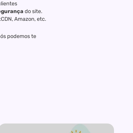
lientes
egurança
do site.
xCDN, Amazon, etc.
nós podemos te