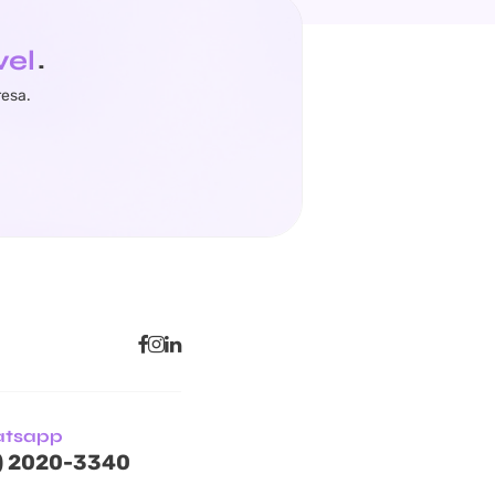
vel
.
resa.
atsapp
) 2020-3340