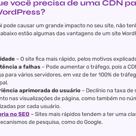
ue você precisa de uma CDN pa
WordPress?
 pode causar um grande impacto no seu site, não ten
 abaixo estão algumas das vantagens de um site Wor
idade
– O site fica mais rápido, pelos motivos explica
tência a falhas
– Pode aumentar o tráfego, pois a CDN
ga para vários servidores, em vez de ter 100% de tráfeg
pal.
iência aprimorada do usuário
– Declínio na taxa de r
to nas visualizações de página, como também no nú
lizadas por cada usuário.
ria no SEO
– Sites mais rápidos tendem a ter uma clas
ecanismos de pesquisa, como do Google.