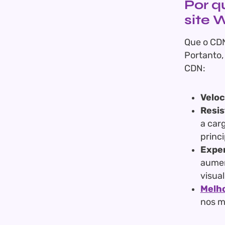
Por q
site 
Que o CDN
Portanto,
CDN:
Veloc
Resis
a car
princi
Exper
aumen
visua
Melho
nos m