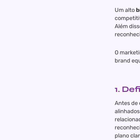
Um alto
b
competiti
Além diss
reconheci
O marketi
brand equi
1. Def
Antes de 
alinhados
relaciona
reconheci
plano cla