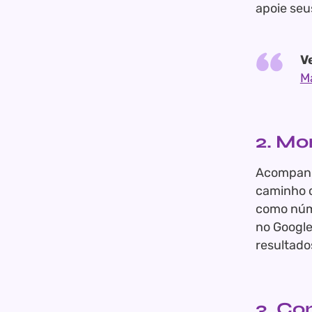
apoie seu
V
M
2. Mo
Acompanha
caminho c
como núme
no Google
resultado
3. Co