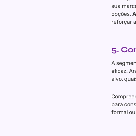
sua marca
opções.
A
reforçar 
5. Co
A segment
eficaz. A
alvo, qua
Compreend
para cons
formal ou