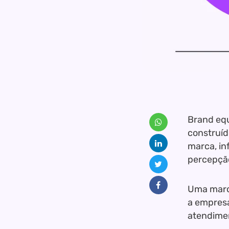
Brand equ
construíd
marca, in
percepção
Uma marca
a empresa
atendimen