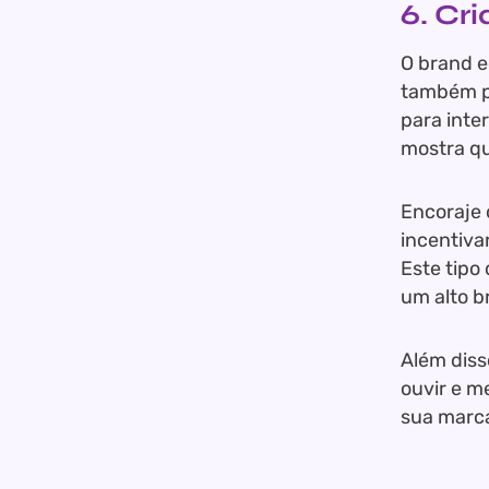
6. Cr
O brand e
também p
para inte
mostra qu
Encoraje 
incentiva
Este tipo
um alto b
Além diss
ouvir e m
sua marc