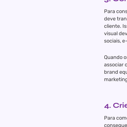
Para cons
deve tran
cliente. I
visual de
sociais, 
Quando o
associar 
brand equ
marketing
4. Cr
Para come
consegue 