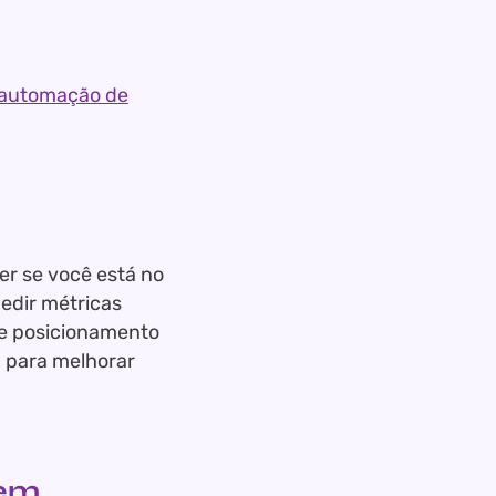
 automação de
r se você está no
edir métricas
 e posicionamento
a para melhorar
gem