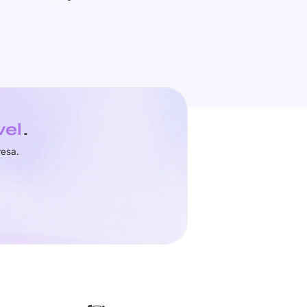
vel
.
resa.