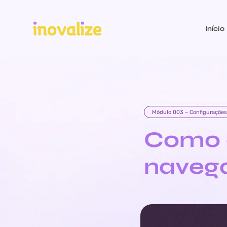
Início
Módulo 003 – Configurações 
Como e
naveg